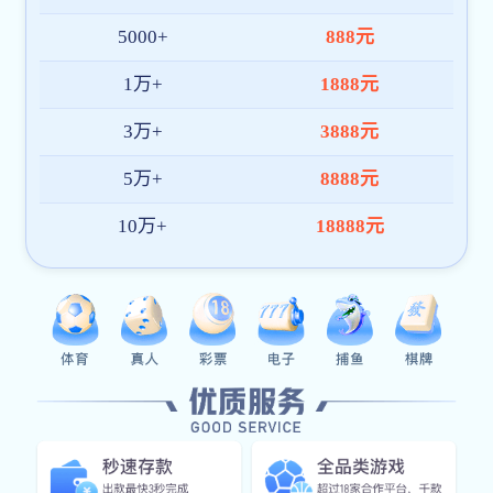
亚洲体育服务平台大奖
2022 年度综合类数字体育平台荣誉奖项，肯定平台服务能
力。