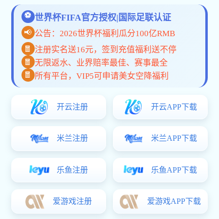
三、服务范围
我们提供包括实时比分、体育数据、赛事资讯等服务。具体
内容可能因运营策略进行相应调整。
四、用户行为规范
不得发布非法、敏感或有害内容
不得借助本平台从事任何形式的违法行为
不得利用技术手段破坏平台数据或干扰系统运行
五、知识产权
平台所有文字、图像、数据、设计等内容均属平台或合作方
合法所有，未经授权禁止任何形式的转载或使用。
六、服务终止
若用户违反平台规定或存在不当行为，爱游戏平台官网平台
有权中止其服务，恕不另行通知。