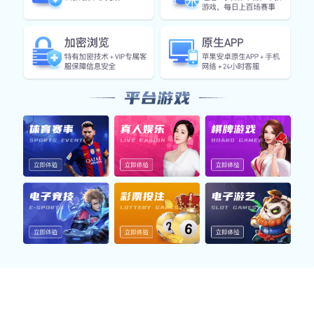
的一刻，他都能保持冷静并做出准确判断。这种心理
素质让他的三分球表现更具稳定性，也让球队在关键
时刻充满希望。
2、历史背景与影响
拉梅洛·鲍尔所超越的是肯巴·沃克，这位曾经是球队绝
对核心和得分机器。沃克在场上的领导力和攻击性无
可替代，而如今拉梅洛能够超越他，一方面反映出自
身实力的提升，另一方面也显示出时代交替带来的变
化。在NBA历史上，每位明星球员都有自己的辉煌历
程，而鲍尔正在书写属于自己的篇章。
此外，在克尼佩尔之前，沃克一直是黄蜂队三分球命
中最多的球员。随着新生代力量崛起，篮球运动进入
到了一个更加注重技巧和速度的新阶段。各支球队纷