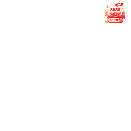
韦德点评阿德巴约前三节表现出色最后时
在最近的一场篮球比赛中，迈阿密热火队的明星球员巴姆·阿
德巴约展...
2026-07-17