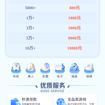
1、拉梅洛的个人技术特点
拉梅洛·鲍尔作为年轻球员，其独特的技术风格使他在
三分线外展现了卓越的能力。他拥有出色的投篮手
感，以及灵活多变的投篮动作，能够迅速适应不同防
守环境。其三分球命中率逐年提升，从新秀赛季到如
今，证明了他的训练刻苦和持续进步。
除了精准的投篮外，拉梅洛还有着良好的视野和传球
能力，这使得他能够创造出更多空位机会。通过合理
的空间利用，他不仅自己得分，还能有效地带动全队
进攻。这种全能型后卫的形象，使得对手在防守时难
以捉摸，为他的三分投篮提供了更大的空间。
此外，拉梅洛在比赛中的自信心也极为重要。他在关
键时刻敢于承担责任，无论是比赛早期还是决定胜负