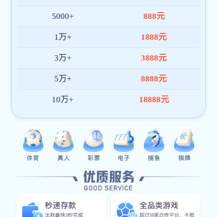
1、心理治疗的基本概念
心理治疗是一种通过专业技术和方法，帮助个体解决
情感、行为及人际关系问题的过程。它不仅仅是单纯
地倾诉，而是包含了系统性的理论支持和实践指导。
许多人在面对压力、焦虑或抑郁等问题时，选择寻求
专业帮助，从而获得更好的应对方式。
在现代社会中，随着生活节奏加快，工作竞争加剧，
人们面临着各种压力。这些压力可能导致情绪波动、
身体不适甚至影响日常生活。因此，了解并接受心理
治疗变得尤为重要，它可以帮助我们识别内心深处的
问题，并提供有效的方法来应对这些挑战。
除了处理具体问题外，心理治疗还强调自我探索与自
我理解，通过引导患者回顾过去经历，加深对自己内