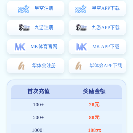
本文旨在探讨心理治疗的益处以及如何通过心理治疗
提升自我认知。随着社会的进步，人们对心理健康的
重视程度逐渐提高，越来越多的人开始接受心理治
疗。在这篇文章中，我们将从四个方面详细分析这一
主题：首先是心理治疗的基本概念及其重要性；其次
讨论心理治疗对情绪管理的积极作用；第三部分将关
注自我认知的重要性和提升方法；最后，我们将探讨
心理治疗如何促进个人成长与发展。通过这些分析，
希望读者能够更深入地理解心理治疗的价值，并在生
活中受益。