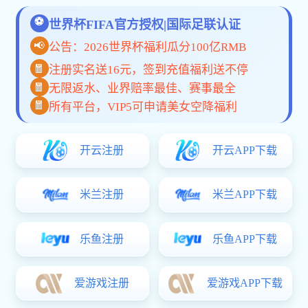
手机App
网页版
齐沃呼吁关注巴斯托尼的贡献
赞扬他的人少之又少
2026-06-09 03:06
69 次阅读
首页
/
体育新闻