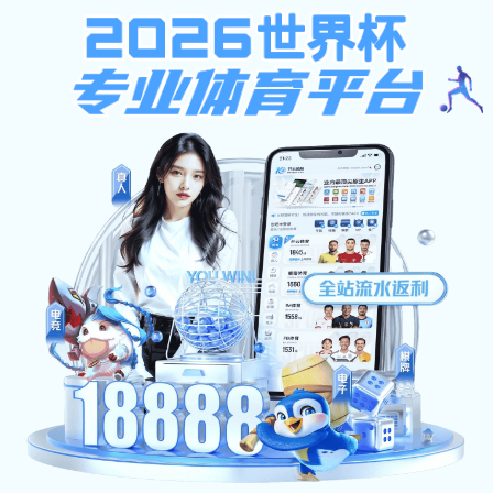
注册入口
爱游戏平台官网
APP与网页版
入口｜畅享全球体育赛事与数
据服务
欢迎访问
爱游戏平台官网
，提供全面覆盖足
球、篮球、电竞等项目的赛事资讯与数据内容，
支持
APP下载
与
网页使用
，每日同步更新千场
比赛，聚焦热门体育内容， 助您轻松获取赛事
动态，掌握比赛节奏。