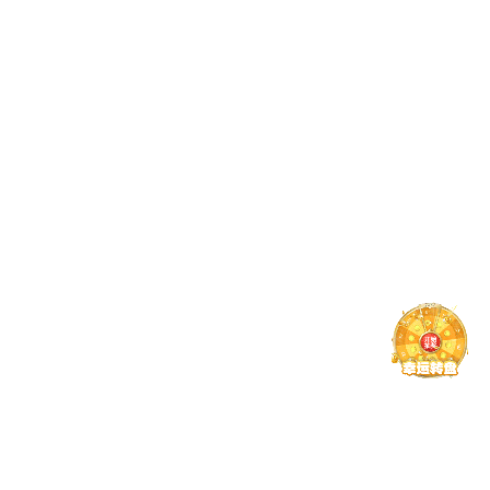
同时，与球队管理层及教练组之间良好的沟通，也是
确保其发展的重要因素。合理利用战术安排，将有助
于最大化地发挥他的优势。此外，与队友之间默契配
合也至关重要，这可以让他获得更多轻松投篮机会，
从而进一步提高效率。
如果能够在接下来的赛季中继续书写辉煌篇章，那么
不远处就会迎来属于他的时代。他可能成为继詹姆斯
和杜兰特之后，又一位统治联赛的新巨星，为NBA注
入新的活力与激情。
总结：
整体而言，华子凭借出色表现超越甜瓜跻身历史第四
名，是对自己努力付出的最好回报。同时，这一成就
亦彰显了现代篮球运动员所需具备的新标准——快速