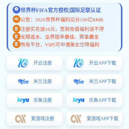
手机App
网页版
华子25岁前得分超越甜瓜跻身
历史第四名詹杜依旧稳居前二
2026-05-26 22:47
57 次阅读
首页
/
体育新闻